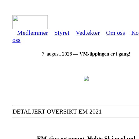
Medlemmer
Styret
Vedtekter
Om oss
Ko
oss
7. august, 2026 —
VM-tippingen er i gang!
DETALJERT OVERSIKT EM 2021
EM-tips og poeng, Helge Skjæveland