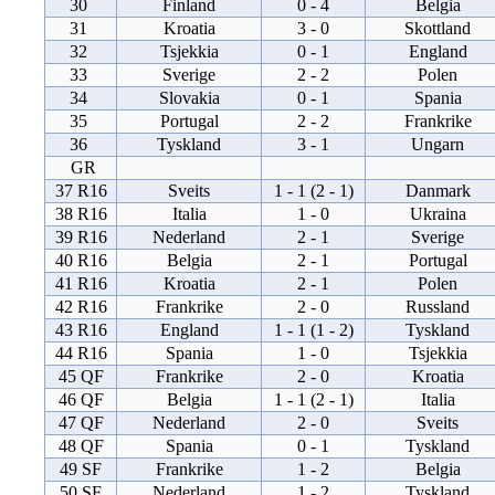
30
Finland
0 - 4
Belgia
31
Kroatia
3 - 0
Skottland
32
Tsjekkia
0 - 1
England
33
Sverige
2 - 2
Polen
34
Slovakia
0 - 1
Spania
35
Portugal
2 - 2
Frankrike
36
Tyskland
3 - 1
Ungarn
GR
37 R16
Sveits
1 - 1 (2 - 1)
Danmark
38 R16
Italia
1 - 0
Ukraina
39 R16
Nederland
2 - 1
Sverige
40 R16
Belgia
2 - 1
Portugal
41 R16
Kroatia
2 - 1
Polen
42 R16
Frankrike
2 - 0
Russland
43 R16
England
1 - 1 (1 - 2)
Tyskland
44 R16
Spania
1 - 0
Tsjekkia
45 QF
Frankrike
2 - 0
Kroatia
46 QF
Belgia
1 - 1 (2 - 1)
Italia
47 QF
Nederland
2 - 0
Sveits
48 QF
Spania
0 - 1
Tyskland
49 SF
Frankrike
1 - 2
Belgia
50 SF
Nederland
1 - 2
Tyskland