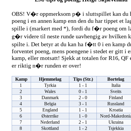
OBS! V�r oppmerksom p� i sluttspillet kan du 
poeng i en annen kamp enn den du har tippet et la
spille i (markert med *), fordi du f�r poeng om l
g�r videre til neste runde uavhengig av hvilken 
spilte i. Det betyr at du kan ha f�tt 0 i en kamp d
forventet poeng, mens poengene i stedet er gitt i 
kamp, eller motsatt! Sjekk at totalen for R16, QF 
er riktig n�r runden er over!
Kamp
Hjemmelag
Tips (Str.)
Bortelag
1
Tyrkia
1 - 1
Italia
2
Wales
0 - 1
Sveits
3
Danmark
2 - 0
Finland
4
Belgia
3 - 1
Russland
5
England
1 - 1
Kroatia
6
Østerrike
1 - 0
Nord-Makedoni
7
Nederland
2 - 1
Ukraina
8
Skottland
1 - 2
Tsjekkia