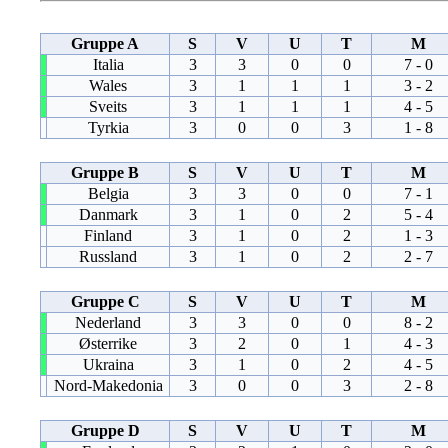
Gruppe A
S
V
U
T
M
Italia
3
3
0
0
7 - 0
Wales
3
1
1
1
3 - 2
Sveits
3
1
1
1
4 - 5
Tyrkia
3
0
0
3
1 - 8
Gruppe B
S
V
U
T
M
Belgia
3
3
0
0
7 - 1
Danmark
3
1
0
2
5 - 4
Finland
3
1
0
2
1 - 3
Russland
3
1
0
2
2 - 7
Gruppe C
S
V
U
T
M
Nederland
3
3
0
0
8 - 2
Østerrike
3
2
0
1
4 - 3
Ukraina
3
1
0
2
4 - 5
Nord-Makedonia
3
0
0
3
2 - 8
Gruppe D
S
V
U
T
M