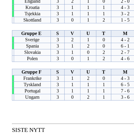
England
3
2
1
0
2 - 0
Kroatia
3
1
1
1
4 - 3
Tsjekkia
3
1
1
1
3 - 2
Skottland
3
0
1
2
1 - 5
Gruppe E
S
V
U
T
M
Sverige
3
2
1
0
4 - 2
Spania
3
1
2
0
6 - 1
Slovakia
3
1
0
2
2 - 7
Polen
3
0
1
2
4 - 6
Gruppe F
S
V
U
T
M
Frankrike
3
1
2
0
4 - 3
Tyskland
3
1
1
1
6 - 5
Portugal
3
1
1
1
7 - 6
Ungarn
3
0
2
1
3 - 6
SISTE NYTT