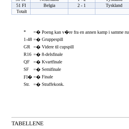
51 FI
Belgia
2 - 1
Tyskland
Totalt
*
=�
Poeng kan v�re fra en annen kamp i samme ru
1-48
Gruppespill
=�
GR
Videre til cupspill
=�
R16
8-delsfinale
=�
QF
Kvartfinale
=�
SF
Semifinale
=�
Finale
FI�
=�
Str.
Straffekonk.
=�
TABELLENE