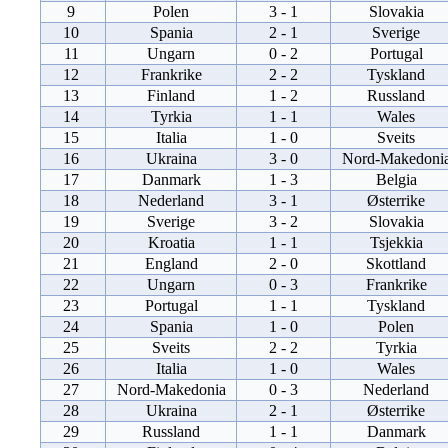
9
Polen
3 - 1
Slovakia
10
Spania
2 - 1
Sverige
11
Ungarn
0 - 2
Portugal
12
Frankrike
2 - 2
Tyskland
13
Finland
1 - 2
Russland
14
Tyrkia
1 - 1
Wales
15
Italia
1 - 0
Sveits
16
Ukraina
3 - 0
Nord-Makedoni
17
Danmark
1 - 3
Belgia
18
Nederland
3 - 1
Østerrike
19
Sverige
3 - 2
Slovakia
20
Kroatia
1 - 1
Tsjekkia
21
England
2 - 0
Skottland
22
Ungarn
0 - 3
Frankrike
23
Portugal
1 - 1
Tyskland
24
Spania
1 - 0
Polen
25
Sveits
2 - 2
Tyrkia
26
Italia
1 - 0
Wales
27
Nord-Makedonia
0 - 3
Nederland
28
Ukraina
2 - 1
Østerrike
29
Russland
1 - 1
Danmark