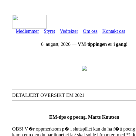
Medlemmer
Styret
Vedtekter
Om oss
Kontakt oss
6. august, 2026 —
VM-tippingen er i gang!
DETALJERT OVERSIKT EM 2021
EM-tips og poeng, Marte Knutsen
OBS! V�r oppmerksom p� i sluttspillet kan du ha f�tt poeng 
kamp enn den du har tippet et lag skal spille i (markert med *), f