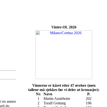
Vinter-OL 2026
Vinnerne er kåret etter 47 øvelser (men
tallene må sjekkes før vi deler ut kronasjer):
Nr.
Navn
P.
1
Martin Austrheim
202
i en annen
2
Toralf Geitung
196
ordi du