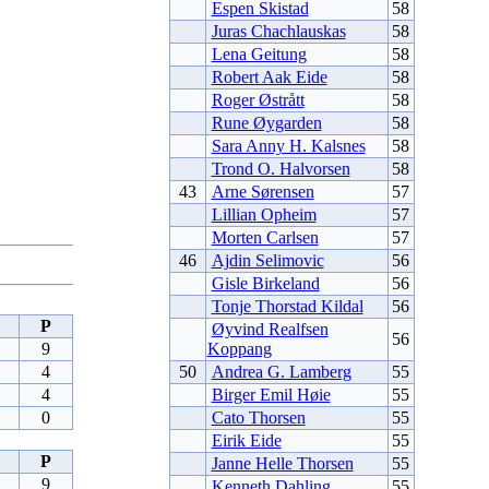
Espen Skistad
58
Juras Chachlauskas
58
Lena Geitung
58
Robert Aak Eide
58
Roger Østrått
58
Rune Øygarden
58
Sara Anny H. Kalsnes
58
Trond O. Halvorsen
58
43
Arne Sørensen
57
Lillian Opheim
57
Morten Carlsen
57
46
Ajdin Selimovic
56
Gisle Birkeland
56
Tonje Thorstad Kildal
56
P
Øyvind Realfsen
56
9
Koppang
4
50
Andrea G. Lamberg
55
4
Birger Emil Høie
55
0
Cato Thorsen
55
Eirik Eide
55
P
Janne Helle Thorsen
55
9
Kenneth Dahling
55