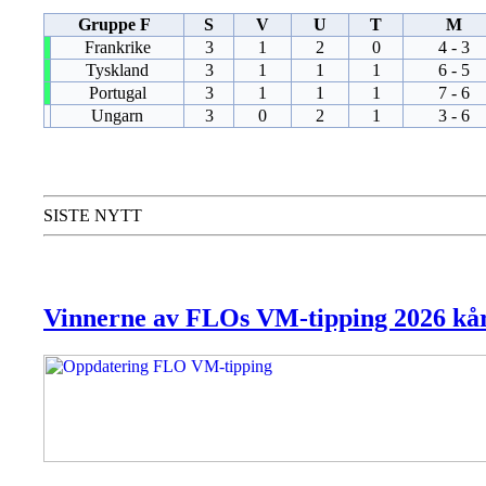
Gruppe F
S
V
U
T
M
Frankrike
3
1
2
0
4 - 3
Tyskland
3
1
1
1
6 - 5
Portugal
3
1
1
1
7 - 6
Ungarn
3
0
2
1
3 - 6
SISTE NYTT
Vinnerne av FLOs VM-tipping 2026 kår