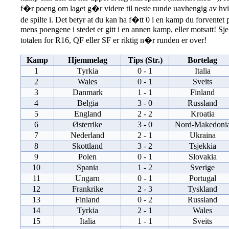
f�r poeng om laget g�r videre til neste runde uavhengig av hv
de spilte i. Det betyr at du kan ha f�tt 0 i en kamp du forventet
mens poengene i stedet er gitt i en annen kamp, eller motsatt! Sje
totalen for R16, QF eller SF er riktig n�r runden er over!
Kamp
Hjemmelag
Tips (Str.)
Bortelag
1
Tyrkia
0 - 1
Italia
2
Wales
0 - 1
Sveits
3
Danmark
1 - 1
Finland
4
Belgia
3 - 0
Russland
5
England
2 - 2
Kroatia
6
Østerrike
3 - 0
Nord-Makedoni
7
Nederland
2 - 1
Ukraina
8
Skottland
3 - 2
Tsjekkia
9
Polen
0 - 1
Slovakia
10
Spania
1 - 2
Sverige
11
Ungarn
0 - 1
Portugal
12
Frankrike
2 - 3
Tyskland
13
Finland
0 - 2
Russland
14
Tyrkia
2 - 1
Wales
15
Italia
1 - 1
Sveits