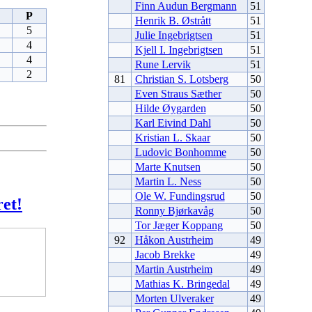
Finn Audun Bergmann
51
P
Henrik B. Østrått
51
5
Julie Ingebrigtsen
51
4
Kjell I. Ingebrigtsen
51
4
Rune Lervik
51
2
81
Christian S. Lotsberg
50
Even Straus Sæther
50
Hilde Øygarden
50
Karl Eivind Dahl
50
Kristian L. Skaar
50
Ludovic Bonhomme
50
Marte Knutsen
50
Martin L. Ness
50
Ole W. Fundingsrud
50
et!
Ronny Bjørkavåg
50
Tor Jæger Koppang
50
92
Håkon Austrheim
49
Jacob Brekke
49
Martin Austrheim
49
Mathias K. Bringedal
49
Morten Ulveraker
49