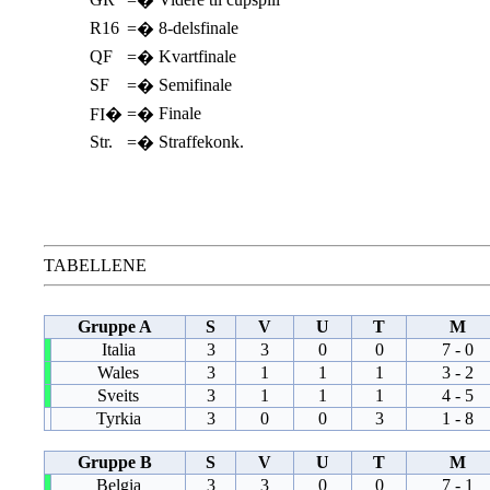
=�
R16
8-delsfinale
=�
QF
Kvartfinale
=�
SF
Semifinale
=�
Finale
FI�
=�
Str.
Straffekonk.
=�
TABELLENE
Gruppe A
S
V
U
T
M
Italia
3
3
0
0
7 - 0
Wales
3
1
1
1
3 - 2
Sveits
3
1
1
1
4 - 5
Tyrkia
3
0
0
3
1 - 8
Gruppe B
S
V
U
T
M
Belgia
3
3
0
0
7 - 1