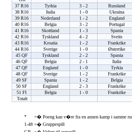
37 R16
Tyrkia
3 - 2
Russland
38 R16
Italia
1 - 0
Ukraina
39 R16
Nederland
1 - 2
England
40 R16
Belgia
3 - 2
Portugal
41 R16
Skottland
1 - 3
Spania
42 R16
Tyskland
4 - 2
Sveits
43 R16
Kroatia
1 - 2
Frankrike
44 R16
Sverige
1 - 0
Østerrike
45 QF
Tyskland
2 - 2
Spania
46 QF
Belgia
2 - 1
Italia
47 QF
England
1 - 0
Tyrkia
48 QF
Sverige
1 - 2
Frankrike
49 SF
Spania
1 - 2
Belgia
50 SF
England
2 - 3
Frankrike
51 FI
Belgia
1 - 0
Frankrike
Totalt
*
=�
Poeng kan v�re fra en annen kamp i samme ru
1-48
Gruppespill
=�
GR
Videre til cupspill