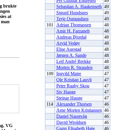
Per Gunnar Endresen
49
ng brukte
Sebastian A. Haakenseth
49
ingen
Sigurd Hundsnes
49
ies at
Terje Osmundsen
49
n man
101
Adrian Thomassen
48
Amir H. Farzaneh
48
Andreas Bjordal
48
Arvid Vedøy
48
Elise Auestad
48
Jørgen A. Sande
48
Leif André Brekke
48
Morten R. Stranden
48
109
Ingvild Matre
47
Ole Kristian Lauvli
47
Peter Raaby Skou
47
Siv Hauge
47
Steinar Hauge
47
114
Alexander Thorsen
46
Arne Morten Kristiansen
46
Daniel Naustvåg
46
David Wroldsen
46
ing. VG
Gunn Elisabeth Høie
46