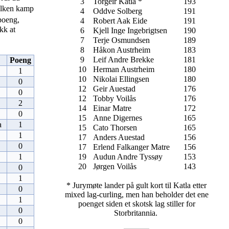
3
Torgeir Katla *
193
ilken kamp
4
Oddve Solberg
191
 poeng,
4
Robert Aak Eide
191
kk at
6
Kjell Inge Ingebrigtsen
190
7
Terje Osmundsen
189
8
Håkon Austrheim
183
9
Leif Andre Brekke
181
Poeng
10
Herman Austrheim
180
1
10
Nikolai Ellingsen
180
0
12
Geir Auestad
176
0
12
Tobby Voilås
176
2
14
Einar Matre
172
0
15
Anne Digernes
165
a
1
15
Cato Thorsen
165
1
17
Anders Auestad
156
0
17
Erlend Falkanger Matre
156
1
19
Audun Andre Tyssøy
153
20
Jørgen Voilås
143
0
1
* Jurymøte lander på gult kort til Katla etter
0
mixed lag-curling, men han beholder det ene
1
poenget siden et skotsk lag stiller for
0
Storbritannia.
0