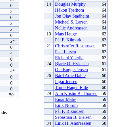
14
Douglas Murphy
64
0
Håkon Tjørhom
64
2
Jon Olav Stadheim
64
0
Michael S. Larsen
64
2
Nellie Andreassen
64
2
19
Mats Hauge
63
0
Pål F. Kilmork
63
2*
21
Christoffer Rasmussen
62
0
Paal Larsen
62
4
Richard Ytterlid
62
0
24
Bjarte O. Hvidsten
61
0
Ole Bugge-Jensen
61
4*
26
Bård Arne Dahle
60
0
Ingar Jensen
60
0
Trude Hagen Eide
60
0
29
Ann Kristin B. Thorsen
59
50
Einar Matre
59
Eirik Norum
59
Pål F. Rikardsen
59
nde.
Sebastian B. Eielsen
59
34
Eirik H. Andreassen
58