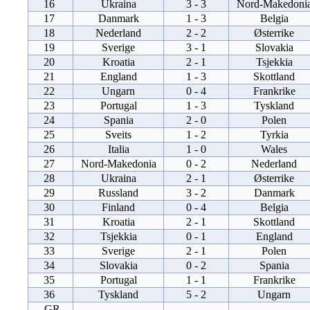
16
Ukraina
3 - 3
Nord-Makedoni
17
Danmark
1 - 3
Belgia
18
Nederland
2 - 2
Østerrike
19
Sverige
3 - 1
Slovakia
20
Kroatia
2 - 1
Tsjekkia
21
England
1 - 3
Skottland
22
Ungarn
0 - 4
Frankrike
23
Portugal
1 - 3
Tyskland
24
Spania
2 - 0
Polen
25
Sveits
1 - 2
Tyrkia
26
Italia
1 - 0
Wales
27
Nord-Makedonia
0 - 2
Nederland
28
Ukraina
2 - 1
Østerrike
29
Russland
3 - 2
Danmark
30
Finland
0 - 4
Belgia
31
Kroatia
2 - 1
Skottland
32
Tsjekkia
0 - 1
England
33
Sverige
2 - 1
Polen
34
Slovakia
0 - 2
Spania
35
Portugal
1 - 1
Frankrike
36
Tyskland
5 - 2
Ungarn
GR