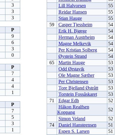
3
Lill Halvorsen
55
3
Reidar Hansen
55
3
Stian Hauge
55
59
Casper Tjessheim
54
P
Erik H. Bjørge
54
9
Herman Austrheim
54
6
Magne Melkevik
54
3
Per Kristian Solberg
54
0
Øystein Strand
54
65
Martin Hauge
53
P
Odd Ørstavik
53
7
Ole Magne Sæther
53
4
Per Christensen
53
4
Tore Bjelland Østrått
53
1
Torstein Fossåskaret
53
71
Edgar Edh
52
P
Håkon Realfsen
52
7
Koppang
5
Simon Veland
52
3
74
Daniel Hansteensen
51
1
Espen S. Larsen
51