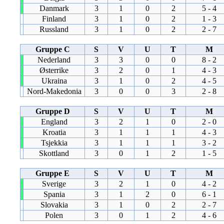
Danmark
3
1
0
2
5 - 4
Finland
3
1
0
2
1 - 3
Russland
3
1
0
2
2 - 7
Gruppe C
S
V
U
T
M
Nederland
3
3
0
0
8 - 2
Østerrike
3
2
0
1
4 - 3
Ukraina
3
1
0
2
4 - 5
Nord-Makedonia
3
0
0
3
2 - 8
Gruppe D
S
V
U
T
M
England
3
2
1
0
2 - 0
Kroatia
3
1
1
1
4 - 3
Tsjekkia
3
1
1
1
3 - 2
Skottland
3
0
1
2
1 - 5
Gruppe E
S
V
U
T
M
Sverige
3
2
1
0
4 - 2
Spania
3
1
2
0
6 - 1
Slovakia
3
1
0
2
2 - 7
Polen
3
0
1
2
4 - 6