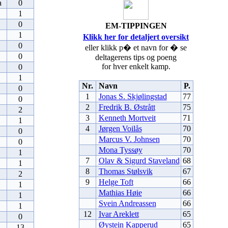
a
0
1
0
EM-TIPPINGEN
1
Klikk her for detaljert oversikt
0
eller klikk p� et navn for � se
0
deltagerens tips og poeng
for hver enkelt kamp.
0
1
Nr.
Navn
P.
0
1
Jonas S. Skjølingstad
77
0
2
Fredrik B. Østrått
75
2
3
Kenneth Mortveit
71
1
4
Jørgen Voilås
70
0
Marcus V. Johnsen
70
0
Mona Tyssøy
70
1
7
Olav & Sigurd Staveland
68
1
8
Thomas Stølsvik
67
2
9
Helge Toft
66
1
Mathias Høie
66
1
Svein Andreassen
66
1
12
Ivar Areklett
65
0
Øystein Kapperud
65
13